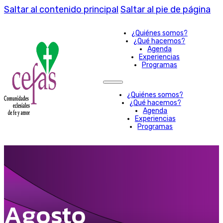
Saltar al contenido principal
Saltar al pie de página
¿Quiénes somos?
¿Qué hacemos?
Agenda
Experiencias
Programas
¿Quiénes somos?
¿Qué hacemos?
Agenda
Experiencias
Programas
Agosto