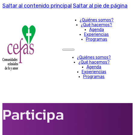
Saltar al contenido principal
Saltar al pie de página
¿Quiénes somos?
¿Qué hacemos?
Agenda
Experiencias
Programas
¿Quiénes somos?
¿Qué hacemos?
Agenda
Experiencias
Programas
Participa