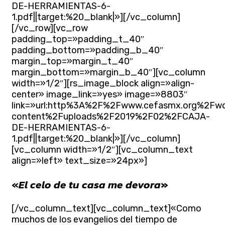
DE-HERRAMIENTAS-6-
1.pdf||target:%20_blank|»][/vc_column]
[/vc_row][vc_row
padding_top=»padding_t_40″
padding_bottom=»padding_b_40″
margin_top=»margin_t_40″
margin_bottom=»margin_b_40″][vc_column
width=»1/2″][rs_image_block align=»align-
center» image_link=»yes» image=»8803″
link=»url:http%3A%2F%2Fwww.cefasmx.org%2Fw
content%2Fuploads%2F2019%2F02%2FCAJA-
DE-HERRAMIENTAS-6-
1.pdf||target:%20_blank|»][/vc_column]
[vc_column width=»1/2″][vc_column_text
align=»left» text_size=»24px»]
«
El celo de tu casa me devora
»
[/vc_column_text][vc_column_text]«Como
muchos de los evangelios del tiempo de