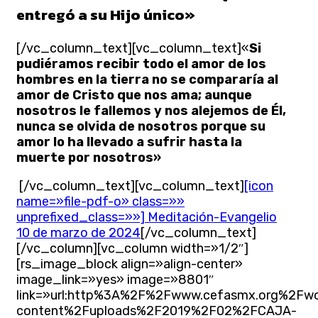
entregó a su Hijo único»
[/vc_column_text][vc_column_text]«
Si
pudiéramos recibir todo el amor de los
hombres en la tierra no se compararía al
amor de Cristo que nos ama; aunque
nosotros le fallemos y nos alejemos de Él,
nunca se olvida de nosotros porque su
amor lo ha llevado a sufrir hasta la
muerte por nosotros»
[/vc_column_text][vc_column_text]
[icon
name=»file-pdf-o» class=»»
unprefixed_class=»»] Meditación-Evangelio
10 de marzo de 2024
[/vc_column_text]
[/vc_column][vc_column width=»1/2″]
[rs_image_block align=»align-center»
image_link=»yes» image=»8801″
link=»url:http%3A%2F%2Fwww.cefasmx.org%2Fw
content%2Fuploads%2F2019%2F02%2FCAJA-