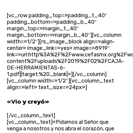
[vc_row padding_top=»padding_t_40″
padding_bottom=»padding_b_40″
margin_top=»margin_t_40″
margin_bottom=»margin_b_40″][vc_column
width=»1/2″][rs_image_block align=»align-
center» image_link=»yes» image=»8919″
link=»url:http%3A%2F%2Fwww.cefasmx.org%2Fw
content%2Fuploads%2F2019%2F02%2FCAJA-
DE-HERRAMIENTAS-6-
1.pdf||target:%20_blank|»][/vc_column]
[vc_column width=»1/2″][vc_column_text
align=»left» text_size=»24px»]
«Vio
y creyó»
[/vc_column_text]
[vc_column_text]«Pidamos al Señor que
venga a nosotros y nos abra el corazón, que