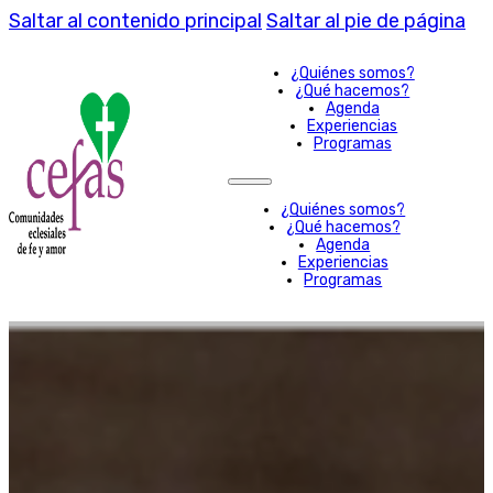
Saltar al contenido principal
Saltar al pie de página
¿Quiénes somos?
¿Qué hacemos?
Agenda
Experiencias
Programas
¿Quiénes somos?
¿Qué hacemos?
Agenda
Experiencias
Programas