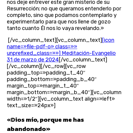
nos deje entrever este gran misterio de su
Resurrección; no que queramos entenderlo por
completo, sino que podamos contemplarlo y
experimentarlo para que nos llene de gozo
tanto cuanto Él nos lo vaya revelando.»
[/vc_column_text][vc_column_text]
[icon
name=»file-pdf-o» class=»»
unprefixed_class=»»] Meditación-Evangelio
31 de marzo de 2024
[/vc_column_text]
[/vc_column][/vc_row][vc_row
padding_top=»padding_t_40″
padding_bottom=»padding_b_40″
margin_top=»margin_t_40″
margin_bottom=»margin_b_40″][vc_column
width=»1/2″][vc_column_text align=»left»
text_size=»24px»]
«D
ios mío, porque me has
abandonado»