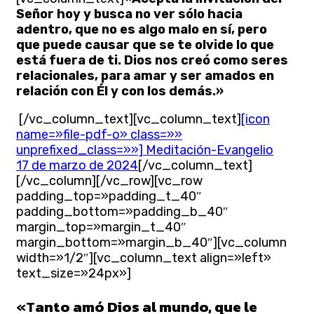
Señor hoy y busca no ver sólo hacia
adentro, que no es algo malo en sí, pero
que puede causar que se te olvide lo que
está fuera de ti. Dios nos creó como seres
relacionales, para amar y ser amados en
relación con Él y con los demás.»
[/vc_column_text][vc_column_text]
[icon
name=»file-pdf-o» class=»»
unprefixed_class=»»] Meditación-Evangelio
17 de marzo de 2024
[/vc_column_text]
[/vc_column][/vc_row][vc_row
padding_top=»padding_t_40″
padding_bottom=»padding_b_40″
margin_top=»margin_t_40″
margin_bottom=»margin_b_40″][vc_column
width=»1/2″][vc_column_text align=»left»
text_size=»24px»]
«T
anto amó Dios al mundo, que le