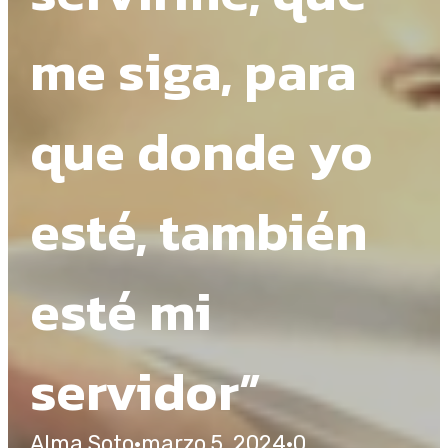
me siga, para
que donde yo
esté, también
esté mi
servidor”
Alma Soto
·
marzo 5, 2024
·
0