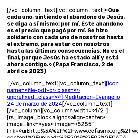
[/vc_column_text][vc_column_text]«
Que
cada uno, sintiendo el abandono de Jesús,
se diga a sí mismo: por mí. Este abandono
es el precio que pagó por mí. Se hizo
solidario con cada uno de nosotros hasta
el extremo, para estar con nosotros
hasta las últimas consecuencias. No es el
final, porque Jesús ha estado allí y está
ahora contigo.» (Papa Francisco, 2 de
abril ce 2023)
[/vc_column_text][vc_column_text]
[icon
name=»file-pdf-o» class=»»
unprefixed_class=»»] Meditación-Evangelio
24 de marzo de 2024
[/vc_column_text]
[/vc_column][vc_column width=»1/2″]
[rs_image_block align=»align-center»
image_link=»yes» image=»8285″
link=»url:http%3A%2F%2Fwww.cefasmx.org%2Fw
content%2Fuploads%2F2019%2F02%2FCAJA-