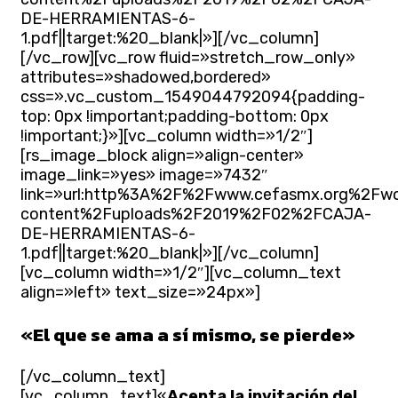
DE-HERRAMIENTAS-6-
1.pdf||target:%20_blank|»][/vc_column]
[/vc_row][vc_row fluid=»stretch_row_only»
attributes=»shadowed,bordered»
css=».vc_custom_1549044792094{padding-
top: 0px !important;padding-bottom: 0px
!important;}»][vc_column width=»1/2″]
[rs_image_block align=»align-center»
image_link=»yes» image=»7432″
link=»url:http%3A%2F%2Fwww.cefasmx.org%2Fw
content%2Fuploads%2F2019%2F02%2FCAJA-
DE-HERRAMIENTAS-6-
1.pdf||target:%20_blank|»][/vc_column]
[vc_column width=»1/2″][vc_column_text
align=»left» text_size=»24px»]
«
El que se ama a sí mismo, se pierde»
[/vc_column_text]
[vc_column_text]«
Acepta la invitación del