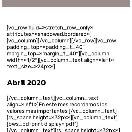
[vc_row fluid=»stretch_row_only»
attributes=»shadowed,bordered»]
[vc_column][/vc_column][/vc_row][vc_row
padding_top=»padding_t_40″
margin_top=»margin_t_40″][vc_column
width=»1/2″][vc_column_text align=»left»
text_size=»24px»]
Abril 2020
[/vc_column_text][vc_column_text
align=»left»]En este mes recordamos los
valores mas importantes.[/vc_column_text]
[rs_space height=»32px»][vc_column_text]
[bws_pdfprint display=’pdf’]
[/vc_column_text][rs_space height=»32px»]