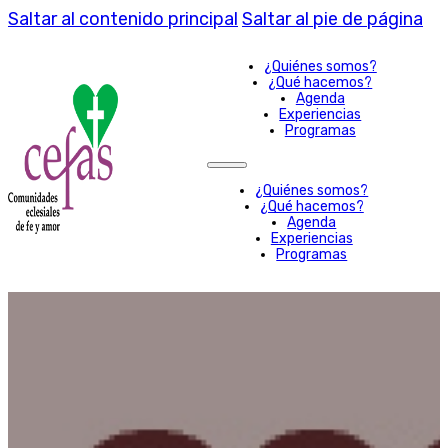
Saltar al contenido principal
Saltar al pie de página
¿Quiénes somos?
¿Qué hacemos?
Agenda
Experiencias
Programas
¿Quiénes somos?
¿Qué hacemos?
Agenda
Experiencias
Programas