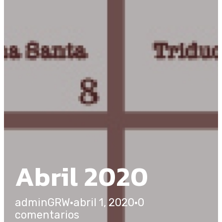
Abril 2020
adminGRW
·
abril 1, 2020
·
0
comentarios